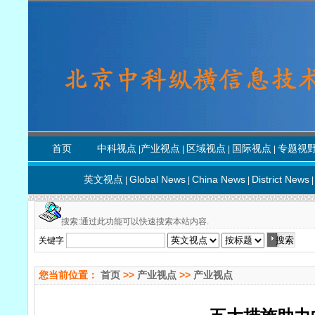
首页
中科视点
产业视点
区域视点
国际视点
专题视
|
|
|
|
英文视点
Global News
China News
District News
|
|
|
|
搜索:通过此功能可以快速搜索本站内容.
关键字
您当前位置：
首页
>>
产业视点
>>
产业视点