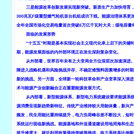
三是能源改革创新发展实现新突破。新质生产力加快培育，启
300兆瓦F级重型燃气轮机首台机组成功下线。能源治理体系
全年全国市场化交易电量首次突破6万亿千瓦时大关；煤电容量
面临的发展形势
“十五五”时期是基本实现社会主义现代化承上启下的关键时
期，能源发展面临的内外部环境正在发生深刻复杂变化。
从外部看，世界百年未有之大变局全方位深层次加速演进。一
障进入战略机遇和风险挑战并存、不确定难预料因素增多的时期
新的挑战。另一方面，全球新一轮科技革命和产业变革深入演进
术与能源产业创新融合正在重塑能源发展方式。
从内部看，新型能源体系、新型电力系统建设要求能源系统实
源消费呈现新趋势新特征。传统产业维持较大用能体量，新兴产
频发，民生用能比重持续提升，电力负荷峰谷差不断拉大，短时
系统运行面临新挑战。能源基地和外送通道建设用地用海和生态
提升难度大、就近利用政策亟待突破等挑战。电力系统高比例新