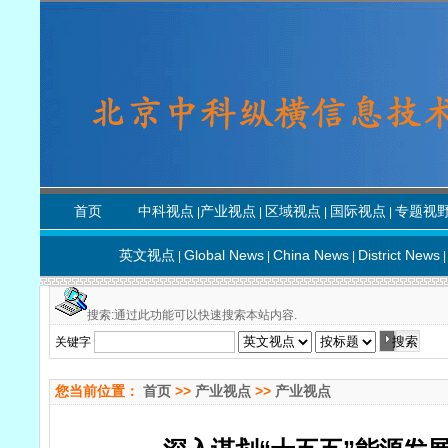
首页
中科视点
产业视点
区域视点
国际视点
专题视
|
|
|
|
英文视点
Global News
China News
District News
|
|
|
|
搜索:通过此功能可以快速搜索本站内容.
关键字
您当前位置：
首页
>>
产业视点
>>
产业视点