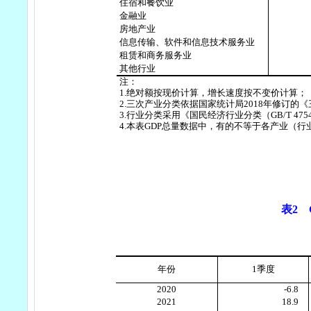
住宿和餐饮业
金融业
房地产业
信息传输、软件和信息技术服务业
租赁和商务服务业
其他行业
注：
1.
绝对额按现价计算，增长速度按不变价计算；
2.
三次产业分类依据国家统计局
2018
年修订的《
3.
行业分类采用《国民经济行业分类（
GB/T 475
4.
本表
GDP
总量数据中，有的不等于各产业（行
表
2
年份
1
季度
2020
-6.8
2021
18.9