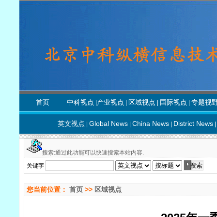
首页
中科视点
产业视点
区域视点
国际视点
专题视
|
|
|
|
英文视点
Global News
China News
District News
|
|
|
|
搜索:通过此功能可以快速搜索本站内容.
关键字
您当前位置：
首页
>>
区域视点