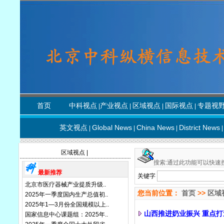
首页
中科视点
产业视点
区域视点
国际视点
专题视
|
|
|
|
英文视点
Global News
China News
District News
|
|
|
|
区域视点
|
搜索:通过此功能可以快速
最新推荐
关键字
北京市医疗器械产业提质升级..
您当前位置：
首页
>>
区域
2025年一季度国内生产总值初..
2025年1—3月份全国规模以上..
山西推进奶业振兴 重点
国家信息中心课题组：2025年..