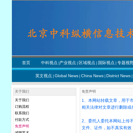
首页
中科视点
产业视点
区域视点
国际视点
专题视
|
|
|
|
英文视点
Global News
China News
District News
|
|
|
|
关于我们
免责声明
关于我们
1、本网站转载文章，用于
订购流程
相关法律对文章进行删除或
联系我们
付款方式
2、委托人委托本网站上传
免责声明
文件、证件，如不真实有效
诚聘英才