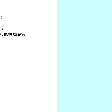
；
先；
力；
神，能够吃苦耐劳；