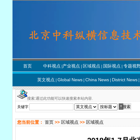
首页
中科视点
产业视点
区域视点
国际视点
专题视
|
|
|
|
英文视点
Global News
China News
District News
|
|
|
|
搜索:通过此功能可以快速搜索本站内容.
关键字
您当前位置：
首页
>>
区域视点
>>
区域视点