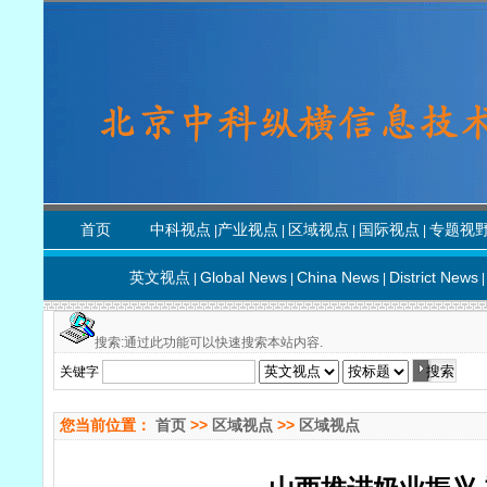
首页
中科视点
产业视点
区域视点
国际视点
专题视
|
|
|
|
英文视点
Global News
China News
District News
|
|
|
|
搜索:通过此功能可以快速搜索本站内容.
关键字
您当前位置：
首页
>>
区域视点
>>
区域视点