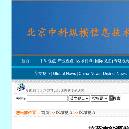
首页
中科视点
产业视点
区域视点
国际视点
专题视
|
|
|
|
英文视点
Global News
China News
District News
|
|
|
|
搜索:通过此功能可以快速搜索本站内容.
关键字
您当前位置：
首页
>>
区域视点
>>
区域视点